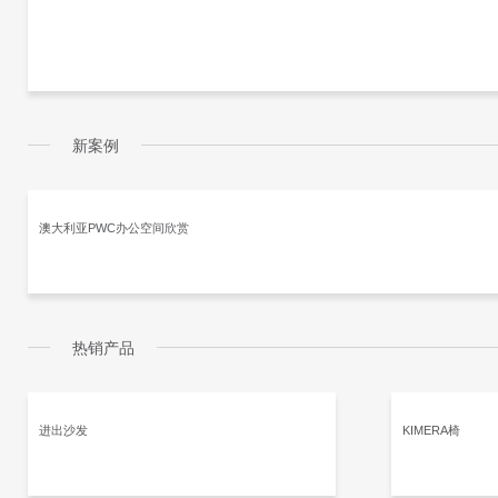
新案例
澳大利亚PWC办公空间欣赏
热销产品
进出沙发
KIMERA椅