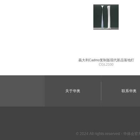
義大利Cadmo复制版现代新品落地灯
CGL2100
关于华奥
联系华奥
© 2024 All rights reserve