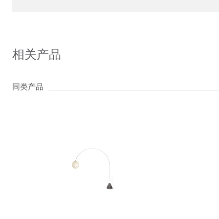
相关产品
同类产品