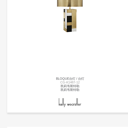
林登台灯 | CG-K1487-14
凯莉韦斯特勒
凯莉韦斯特勒
Linden台灯采用精美雕刻的陶瓷底座上的重复装饰球体，充满趣味与精致的对比。 这
台灯采用亚麻色调，古董抛光黄铜细节，并采用黑色或白色石膏饰面。
BLOQUE台灯 / 台灯
CG-K1487-12
凯莉韦斯特勒
凯莉韦斯特勒
更多产品
凯莉韦斯特勒