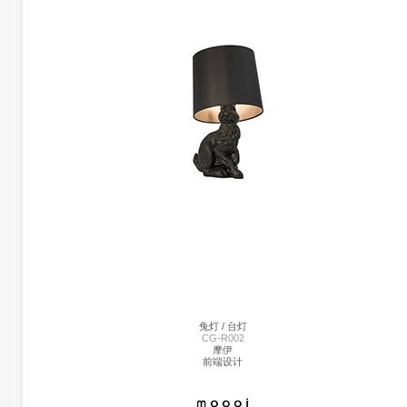
PASTICHE大台灯 | CG-K1487-9
凯莉韦斯特勒
凯莉韦斯特勒
Pastiche台灯由手工分层的纹理和图案组成，在手工制作的环境中展现出建筑形式。 
款台灯采用带有亚麻色调的象牙色釉面纹理陶瓷板。
兔灯 / 台灯
CG-R002
摩伊
前端设计