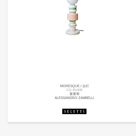
鼠灯 | CG-B1402-2
塞莱蒂
马克.安东尼
由Marcantonio Raimondi Malerba为Seletti设计的鼠标灯座为设计师的动物灯系列增加
了一个新的品种。就像猴子灯，它美丽地再现了动物在树脂中的特点，这些鼠标灯显
出同样的注重细节和雕塑设计。同时以温暖的光芒照亮他们。这款设计灯是为室内使
而创建的，它可以单独使用，也可以与来自同一系列的其他两个版本配对使用。由树
制成，有一层白色的光泽。
MORESQUE / 台灯
CG-B1408
塞莱蒂
ALESSANDRO-ZAMBELLI
更多产品
塞莱蒂