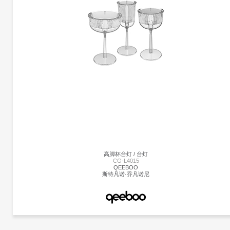
OVIRAPTOR台灯 | CG-B1209
卡赫拉曼
梅尔韦·卡赫拉曼
Oviraptor以恐龙蛋化石命名，类似于一个巨大的鸡蛋，外壳由玻璃和大理石制成。抛
的黄铜底座为这款照明产品增添了魅力，可用作台灯。 白色不透明玻璃和大理石外壳
散发出宜人，温暖的光线。 大理石部分是手工雕塑，与黄铜底座相连。
高脚杯台灯 / 台灯
CG-L4015
QEEBOO
斯特凡诺·乔凡诺尼
更多产品
Qeeboo