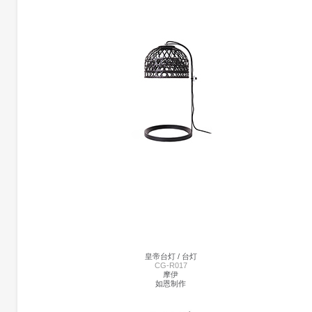
象台灯 | CG-B1404
塞莱蒂
马克.安东尼
大象经常出现在童话故事里面的奇妙场景，扮演着神奇而重要的角色。在这些故事中
动物和物体通过魔法激活，使他们会说话。大象在日落之后，爬上山顶再次拥抱月亮
特殊时刻的场景。
雕塑般的设计，表达对自然、动物、月亮之美的热爱，同时也是想要的重新唤起的梦
般的浪漫，大象灯就是其中一个童话般的见证.
皇帝台灯 / 台灯
CG-R017
摩伊
如恩制作