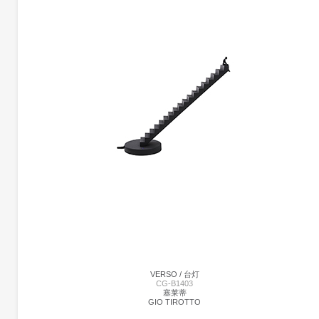
更多产品信息
古鲁台灯 | CG-L4016
Qeeboo
安德列布兰齐
一个具有三个手臂的拟人化结构的灯，让人想起一个古老的烛台。 Andrea Branzi推翻
了在同一主题，技术和装饰中解释的收藏概念，在几个要素中有所下降：他的Qeeboo
的对象采取不同的方向，既指他们的身份和建设性的技术，旋转或注射，放在一起创
一个生动的场景。
VERSO / 台灯
CG-B1403
塞莱蒂
GIO TIROTTO