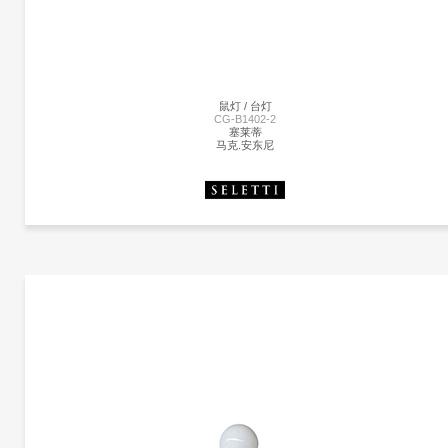
1952年设计了泡泡灯，当时他遇到了一套瑞典吊灯，并希望有一个用于他的办公室。
“有一天，纽约瑞典进口商店Bonniers宣布出售这些灯具。 我和办公室里的一个人冲了
下去，找到了一个带有拇指标记的商店样品，价格为125美元，“尼尔森写道。 当时陡
峭的价格标签促使尼尔森设计了自己的产品。
鼠灯 / 台灯
CG-B1402-2
塞莱蒂
马克.安东尼
更多产品
塞莱蒂
更多产品信息