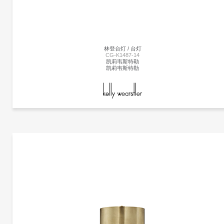
fell immediately in love with it and decided to keep it forever by his side. So the
nightingale was put in a beautiful, majestic cage in the imperial chambers & became t
delight of the emperor's days…Neri & Hu took on a modern translation of this story a
produced a collection of pendant/floor/table lamps in stained woven bamboo. The
poetics of an emperor's life, a life no longer relevantin today's world, can be abstracte
林登台灯 / 台灯
in the form of an object such as the light. The use of hand-crafted bamboo weaving in
CG-K1487-14
an industrial product creates an elegant yet uncanny design statement. A lamp so
凯莉韦斯特勒
凯莉韦斯特勒
particular & majestic that it could become your personal nightingale forever by your
side to brighten up your days.The Emperor collection includes suspension, floor and
table lamps. They are offered with a glass diffuser that creates a very warm glow of
更多产品
light. Each cage is woven by hand and therefore has a unique character. Touch
凯莉韦斯特勒
dimmer on table lamp is operated by touching the stem.
更多产品信息