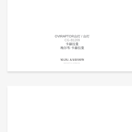
个钢的基础上，有或没有胡桃盖，以及一个易于使用的拉链与实心胡桃末端。这盏灯
包括一根86英寸的插接线.纳尔逊气泡灯最初是在1952年设计的，当时纳尔逊受到瑞典
吊灯的启发。他们昂贵的价格促使纳尔逊自己制作了一套，他发明了一种创新的工艺
用一种半透明的塑料材料代替了他们的丝绸材料，使他们能以合适的价格买到。
OVIRAPTOR台灯 / 台灯
CG-B1209
卡赫拉曼
梅尔韦·卡赫拉曼
更多产品
卡赫拉曼
更多产品信息