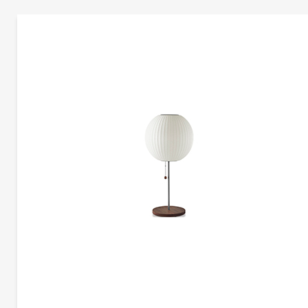
更多产品信息
高脚杯台灯 | CG-L4015
Qeeboo
斯特凡诺·乔凡诺尼
这款经典的水晶玻璃从原来的比例中拿出来，变成了三种不同形状的台灯，类似于香
长笛、高脚杯和圣杯。
同样的玻璃，在一个相反的位置和一个元素固定在它的顶部，成为顶灯。