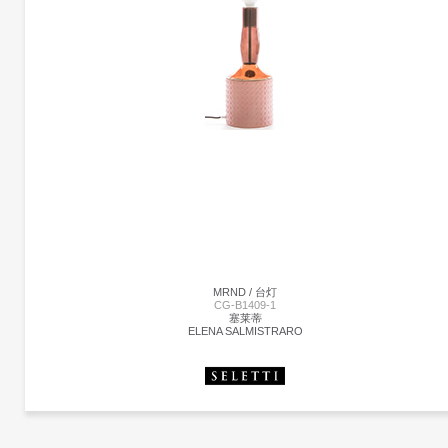
NATURE BAMBOO 鼓灯 | CG-ZRJ-01
在灯体的黄金比例处加圈的设计，在让灯体更坚固耐用。同时塑造了饱满而微妙的 曲
线形体，安静优雅的造型，散发出远古的韵味。鼓灯工艺的历史可追溯至南宋高 宗时
期，其具有丰富文化底蕴，纤细、优美和强韧的特点，适合玩赏。清远市沙河 鼓灯工
艺是广东省非物质文化遗产。
MRND / 台灯
CG-B1409-1
塞莱蒂
ELENA SALMISTRARO
更多产品
塞莱蒂