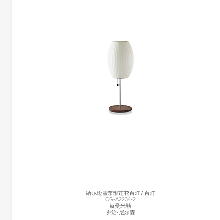
米诺斯台灯 | CG-B1204
卡赫拉曼
梅尔韦·卡赫拉曼
米诺斯灯的设计由1970年代至今的几个元素组合而成。
统一的绿色米色水磨石，深绿色软垫灯罩和抛光黄铜装饰，营造出这款俏皮长大的台
灯。
纳尔逊雪茄形莲花台灯 / 台灯
CG-A2234-2
赫曼米勒
乔治·尼尔森