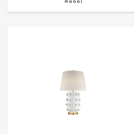
更多产品
摩伊
更多产品信息
皇帝台灯 | CG-R017
摩伊
如恩制作
"This oversized light was inspired by a made-believe folklore story of an Asian emper
& a beautiful nightingale…Once upon a time an Asian emperor was given a nightingale
as a gift. The bird was so beautiful and sang in such a bewitching way that the emper