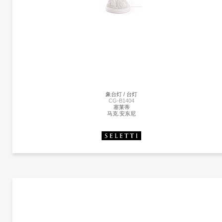
马克.安东尼
由Marcantonio Raimondi Malerba为Seletti设计的鼠标灯座为设计师的动物灯系列增加
了一个新的品种。就像猴子灯，它美丽地再现了动物在树脂中的特点，这些鼠标灯显
出同样的注重细节和雕塑设计。同样的照明和雕塑，同时以温暖的光芒照亮他们。这
设计灯是为室内使用而创建的，它可以单独使用，也可以与来自同一系列的其他两个
本配对使用。由树脂制成，有一层白色的光泽。
象台灯 / 台灯
CG-B1404
塞莱蒂
马克.安东尼
更多产品
塞莱蒂
更多产品信息