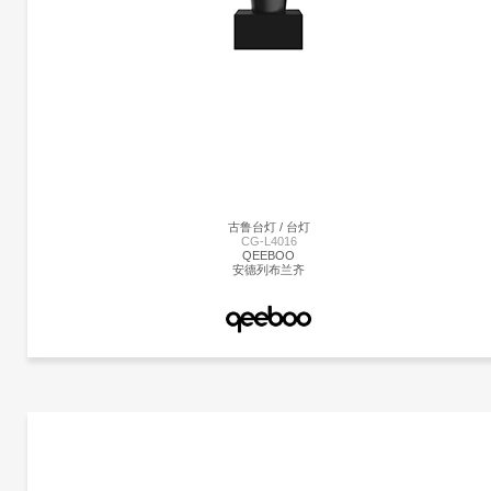
赫曼米勒
乔治·尼尔森
Nelson Ball莲花台灯采用轻质钢框架制成，完美圆润的球形底座设置在钢制底座上，
或没有胡桃木盖，并配有86英寸插入式线。 带有实心胡桃木末端的拉链提供了打开和
关闭灯泡的便捷方式。 1952年，尼尔森对一套瑞典吊灯印象深刻，这些吊灯采用丝绸
覆盖物制成。 他们高昂的价格促使尼尔森以一种让他们更实惠的方式设计自己的价
格。 结果是一系列具有元素，球形形状的灯，如圆形苹果，细长雪茄和形状梨等。
古鲁台灯 / 台灯
CG-L4016
QEEBOO
安德列布兰齐
更多产品
Qeeboo