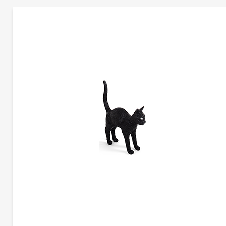
更多产品信息
MRND | CG-B1409-1
塞莱蒂
Elena Salmistraro
造型如复古的瓷器，带有软木材质的自然材料，可以协调和放松照亮您的环境，长
200cm的彩色织物电线，可以在房间中自由移动和放置。