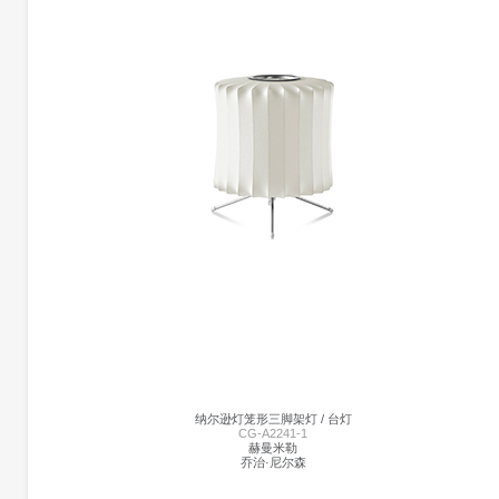
更多产品信息
猫灯 | CG-B1405
塞莱蒂
马克.安东尼
猫灯的设计，像一只穿梭于房间的猫科动物， 他的眼睛可以照亮你的房间，黄金颜色
的按钮，作为他的开关.
纳尔逊灯笼形三脚架灯 / 台灯
CG-A2241-1
赫曼米勒
乔治·尼尔森