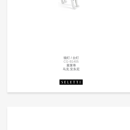
塞莱蒂
马克.安东尼
猫灯的设计，像一只穿梭于房间的猫科动物， 他的眼睛可以照亮你的房间，黄金颜色
的按钮，作为他的开关.
猫灯 / 台灯
CG-B1405
塞莱蒂
马克.安东尼
更多产品
塞莱蒂