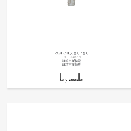
凯莉韦斯特勒
混合金属和几何形状的戏剧性和建筑用途，这款精致大胆的灯将有机女性曲线与时尚
刚的精确度并置在一起。 其独特的声音充满了现代的精致和灵魂。 有青铜和古董抛光
黄铜，古董白色灯罩和古董黑色灯罩。
PASTICHE大台灯 / 台灯
CG-K1487-9
凯莉韦斯特勒
凯莉韦斯特勒
更多产品
凯莉韦斯特勒
更多产品信息