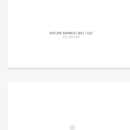
所吸引。就像在建筑中一样，Verso的光线也发生了同样的事情，被送到合适的高度来
照亮平原。如果点B不是唯一的目的地呢?
NATURE BAMBOO 鼓灯 / 台灯
CG-ZRJ-01
更多产品信息