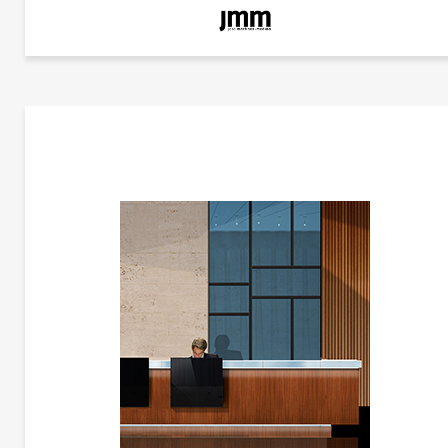
更多产品
JMM
更多产品信息
木制办公室接待台 | CG-A1702
JMM
何塞·马丁内斯·梅迪纳
前台。上部区域作为一个利基关闭，创造了私人工作空间。外侧搁板，一侧有突出的
垂。完成：前板，ALUCOBOND。桌面和架子，天然木材饰面。咨询其他尺寸或形