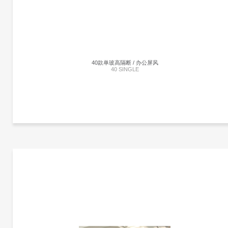
铰链） ，以恢复玻璃以其纯净透明。 新系统是建立在冲洗的概念，没有从可见的水平
或垂直廓线中断，只是一个视觉的连续性，让优先工作空间的布局。 另一个挑战是需
要确保最佳的机械和声学性能（在隔音方面），同时又不影响有效的安装时间，以及
璃和4akustik（用于吸音）之间的常规集成，从而确保生产流程和废物的优化。
40款单玻高隔断 / 办公屏风
40 SINGLE
更多产品信息