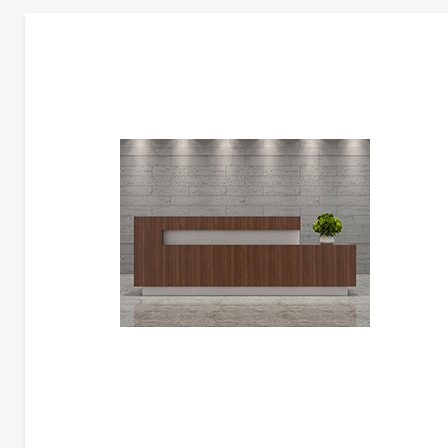
更多产品信息
前台 | CG-A3013-1-1A
霍尔茨
杰斯&劳布
印象·温柔
秉承稳重传统，突出柔和感受。
Lenco+体现了前台的另一面，为来访者的第一印象中增添了一抹温柔记忆。