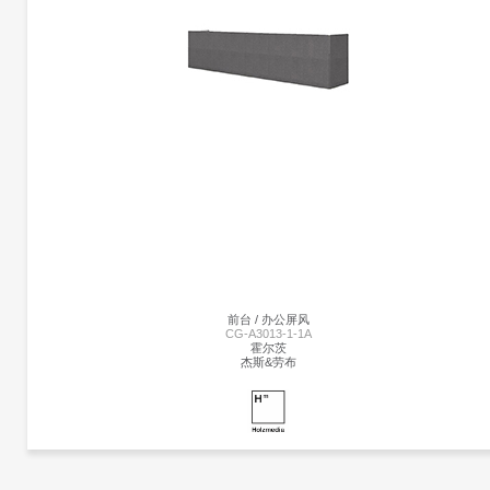
木饰前台/接待台 | CG-A1702-2
JMM
何塞·马丁内斯·梅迪纳
前台。高架的前板提供工作区域的亲密度和75厘米高度的桌子，用于通信和接近访客
表面处理：前板，天然木饰面。桌面，结合了Tech-Leather和微纹理漆面。下前板，
纹理漆面。咨询其他尺寸或形状。
前台 / 办公屏风
CG-A3013-1-1A
霍尔茨
杰斯&劳布
更多产品
霍尔茨