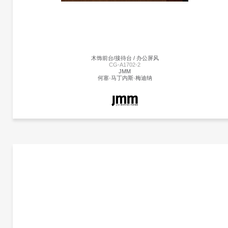
状。
木饰前台/接待台 / 办公屏风
CG-A1702-2
JMM
何塞·马丁内斯·梅迪纳
更多产品
JMM
更多产品信息