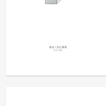
简约的轮廓造型，气质安静而深邃，尊贵和谐的造型，展现时尚设计潮流，将时尚与
用结合一体。
前台 / 办公屏风
CG-301