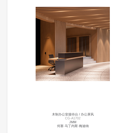
更多产品信息
高隔间 | CG-CHAIRMAN
暂未添加
木制办公室接待台 / 办公屏风
CG-A1702
JMM
何塞·马丁内斯·梅迪纳