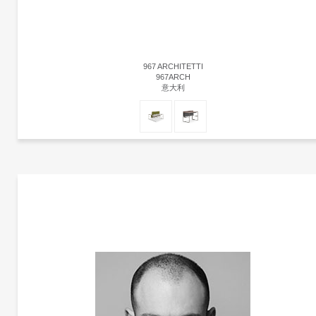
967 ARCHITETTI
967ARCH
意大利